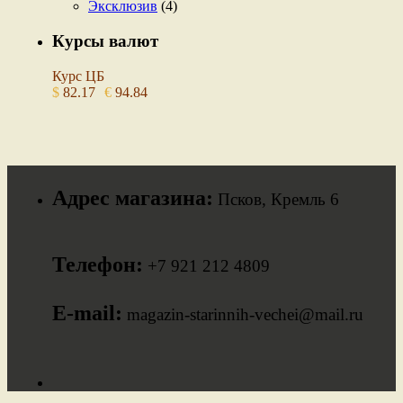
Эксклюзив
(4)
Курсы валют
Курс ЦБ
$
82.17
€
94.84
Адрес магазина:
Псков, Кремль 6
Телефон:
+7 921 212 4809
E-mail:
magazin-starinnih-vechei@mail.ru