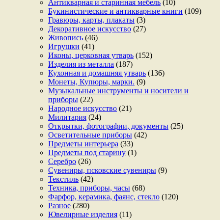
Антикварная и старинная мебель
(10)
Букинистические и антикварные книги
(109)
Гравюры, карты, плакаты
(3)
Декоративное искусство
(27)
Живопись
(46)
Игрушки
(41)
Иконы, церковная утварь
(152)
Изделия из металла
(187)
Кухонная и домашняя утварь
(136)
Монеты, Купюры, марки.
(9)
Музыкальные инструменты и носители и
приборы
(22)
Народное искусство
(21)
Милитария
(24)
Открытки, фотографии, документы
(25)
Осветительные приборы
(42)
Предметы интерьера
(33)
Предметы под старину
(1)
Серебро
(26)
Сувениры, псковские сувениры
(9)
Текстиль
(42)
Техника, приборы, часы
(68)
Фарфор, керамика, фаянс, стекло
(120)
Разное
(280)
Ювелирные изделия
(11)