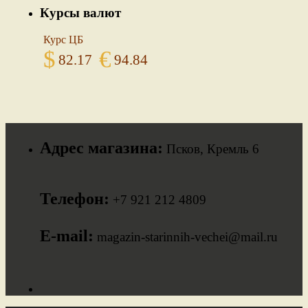
Курсы валют
Курс ЦБ
$
€
82.17
94.84
Адрес магазина:
Псков, Кремль 6
Телефон:
+7 921 212 4809
E-mail:
magazin-starinnih-vechei@mail.ru