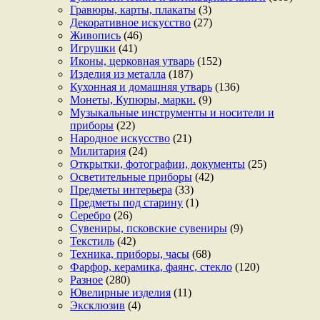
Гравюры, карты, плакаты
(3)
Декоративное искусство
(27)
Живопись
(46)
Игрушки
(41)
Иконы, церковная утварь
(152)
Изделия из металла
(187)
Кухонная и домашняя утварь
(136)
Монеты, Купюры, марки.
(9)
Музыкальные инструменты и носители и
приборы
(22)
Народное искусство
(21)
Милитария
(24)
Открытки, фотографии, документы
(25)
Осветительные приборы
(42)
Предметы интерьера
(33)
Предметы под старину
(1)
Серебро
(26)
Сувениры, псковские сувениры
(9)
Текстиль
(42)
Техника, приборы, часы
(68)
Фарфор, керамика, фаянс, стекло
(120)
Разное
(280)
Ювелирные изделия
(11)
Эксклюзив
(4)