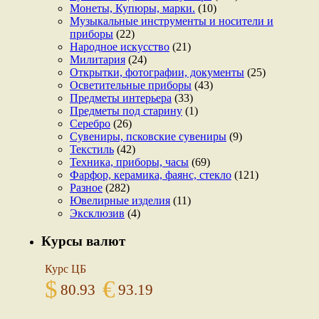
Монеты, Купюры, марки.
(10)
Музыкальные инструменты и носители и
приборы
(22)
Народное искусство
(21)
Милитария
(24)
Открытки, фотографии, документы
(25)
Осветительные приборы
(43)
Предметы интерьера
(33)
Предметы под старину
(1)
Серебро
(26)
Сувениры, псковские сувениры
(9)
Текстиль
(42)
Техника, приборы, часы
(69)
Фарфор, керамика, фаянс, стекло
(121)
Разное
(282)
Ювелирные изделия
(11)
Эксклюзив
(4)
Курсы валют
Курс ЦБ
$
€
80.93
93.19