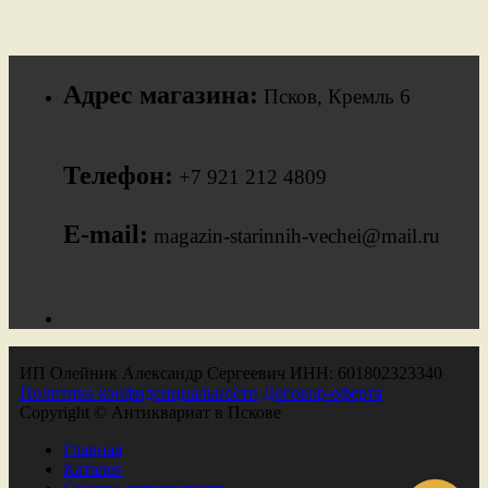
Адрес магазина:
Псков, Кремль 6
Телефон:
+7 921 212 4809
E-mail:
magazin-starinnih-vechei@mail.ru
ИП Олейник Александр Сергеевич ИНН: 601802323340
Политика конфиденциальности
Договор-оферта
Copyright © Антиквариат в Пскове
Главная
Каталог