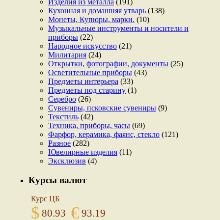
Изделия из металла
(191)
Кухонная и домашняя утварь
(138)
Монеты, Купюры, марки.
(10)
Музыкальные инструменты и носители и
приборы
(22)
Народное искусство
(21)
Милитария
(24)
Открытки, фотографии, документы
(25)
Осветительные приборы
(43)
Предметы интерьера
(33)
Предметы под старину
(1)
Серебро
(26)
Сувениры, псковские сувениры
(9)
Текстиль
(42)
Техника, приборы, часы
(69)
Фарфор, керамика, фаянс, стекло
(121)
Разное
(282)
Ювелирные изделия
(11)
Эксклюзив
(4)
Курсы валют
Курс ЦБ
$
€
80.93
93.19