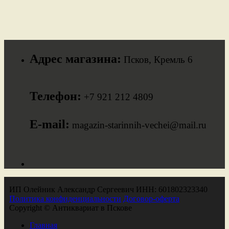
Адрес магазина:
Псков, Кремль 6
Телефон:
+7 921 212 4809
E-mail:
magazin-starinnih-vechei@mail.ru
ИП Олейник Александр Сергеевич ИНН: 601802323340
Политика конфиденциальности
Договор-оферта
Copyright © Антиквариат в Пскове
Главная