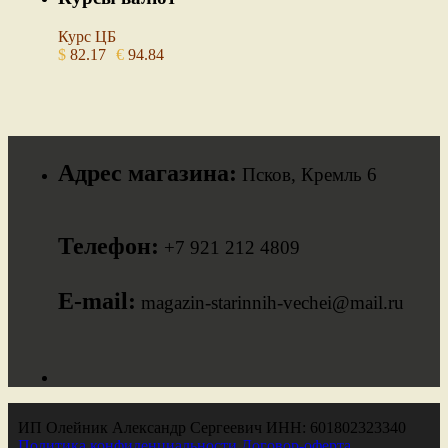
Курс ЦБ
$
82.17
€
94.84
Адрес магазина:
Псков, Кремль 6
Телефон:
+7 921 212 4809
E-mail:
magazin-starinnih-vechei@mail.ru
ИП Олейник Александр Сергеевич ИНН: 601802323340
Политика конфиденциальности
Договор-оферта