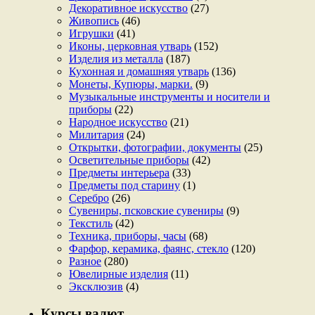
Декоративное искусство
(27)
Живопись
(46)
Игрушки
(41)
Иконы, церковная утварь
(152)
Изделия из металла
(187)
Кухонная и домашняя утварь
(136)
Монеты, Купюры, марки.
(9)
Музыкальные инструменты и носители и
приборы
(22)
Народное искусство
(21)
Милитария
(24)
Открытки, фотографии, документы
(25)
Осветительные приборы
(42)
Предметы интерьера
(33)
Предметы под старину
(1)
Серебро
(26)
Сувениры, псковские сувениры
(9)
Текстиль
(42)
Техника, приборы, часы
(68)
Фарфор, керамика, фаянс, стекло
(120)
Разное
(280)
Ювелирные изделия
(11)
Эксклюзив
(4)
Курсы валют