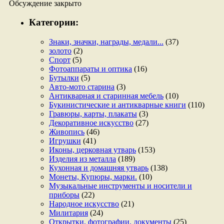
Обсуждение закрыто
Категории:
Знаки, значки, награды, медали...
(37)
золото
(2)
Спорт
(5)
Фотоаппараты и оптика
(16)
Бутылки
(5)
Авто-мото старина
(3)
Антикварная и старинная мебель
(10)
Букинистические и антикварные книги
(110)
Гравюры, карты, плакаты
(3)
Декоративное искусство
(27)
Живопись
(46)
Игрушки
(41)
Иконы, церковная утварь
(153)
Изделия из металла
(189)
Кухонная и домашняя утварь
(138)
Монеты, Купюры, марки.
(10)
Музыкальные инструменты и носители и
приборы
(22)
Народное искусство
(21)
Милитария
(24)
Открытки, фотографии, документы
(25)