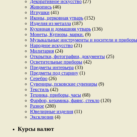
Декоративное искусство
(27)
Живопись
(46)
Игрушки
(41)
Иконы, церковная утварь
(152)
Изделия из металла
(187)
Кухонная и домашняя утварь
(136)
Монеты, Купюры, марки.
(9)
Музыкальные инструменты и носители и прибор
Народное искусство
(21)
Милитария
(24)
Открытки, фотографии, документы
(25)
Осветительные приборы
(42)
Предметы интерьера
(33)
Предметы под старину
(1)
Серебро
(26)
Сувениры, псковские сувениры
(9)
Текстиль
(42)
Техника, приборы, часы
(68)
Фарфор, керамика, фаянс, стекло
(120)
Разное
(280)
Ювелирные изделия
(11)
Эксклюзив
(4)
Курсы валют