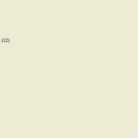
ы
(22)