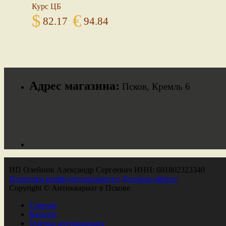
Курс ЦБ
$
€
82.17
94.84
Адрес магазина:
Псков, Кремль 6
ИП Олейник Александр Сергеевич ИНН: 601802323340
Политика конфиденциальности
Договор-оферта
Copyright © Антиквариат в Пскове
Главная
Каталог
Оценка антиквариата