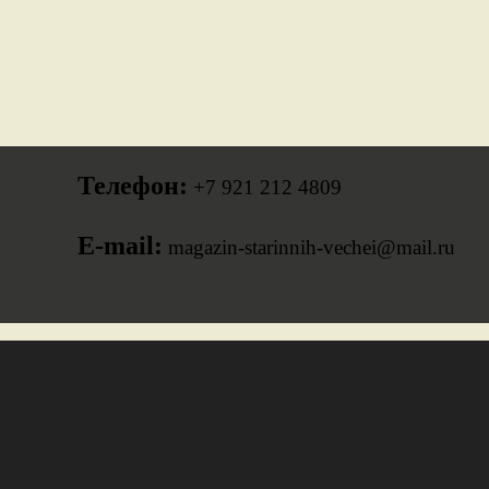
Телефон:
+7 921 212 4809
E-mail:
magazin-starinnih-vechei@mail.ru