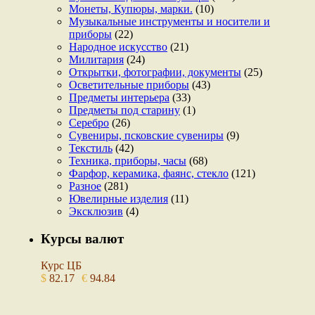
Монеты, Купюры, марки.
(10)
Музыкальные инструменты и носители и
приборы
(22)
Народное искусство
(21)
Милитария
(24)
Открытки, фотографии, документы
(25)
Осветительные приборы
(43)
Предметы интерьера
(33)
Предметы под старину
(1)
Серебро
(26)
Сувениры, псковские сувениры
(9)
Текстиль
(42)
Техника, приборы, часы
(68)
Фарфор, керамика, фаянс, стекло
(121)
Разное
(281)
Ювелирные изделия
(11)
Эксклюзив
(4)
Курсы валют
Курс ЦБ
$
82.17
€
94.84