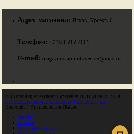
Адрес магазина:
Псков, Кремль 6
Телефон:
+7 921 212 4809
E-mail:
magazin-starinnih-vechei@mail.ru
ИП Олейник Александр Сергеевич ИНН: 601802323340
Политика конфиденциальности
Договор-оферта
Copyright © Антиквариат в Пскове
Главная
Каталог
Оценка антиквариата
💬
Доставка и оплата