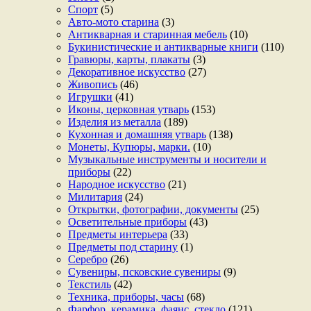
Спорт
(5)
Авто-мото старина
(3)
Антикварная и старинная мебель
(10)
Букинистические и антикварные книги
(110)
Гравюры, карты, плакаты
(3)
Декоративное искусство
(27)
Живопись
(46)
Игрушки
(41)
Иконы, церковная утварь
(153)
Изделия из металла
(189)
Кухонная и домашняя утварь
(138)
Монеты, Купюры, марки.
(10)
Музыкальные инструменты и носители и
приборы
(22)
Народное искусство
(21)
Милитария
(24)
Открытки, фотографии, документы
(25)
Осветительные приборы
(43)
Предметы интерьера
(33)
Предметы под старину
(1)
Серебро
(26)
Сувениры, псковские сувениры
(9)
Текстиль
(42)
Техника, приборы, часы
(68)
Фарфор, керамика, фаянс, стекло
(121)