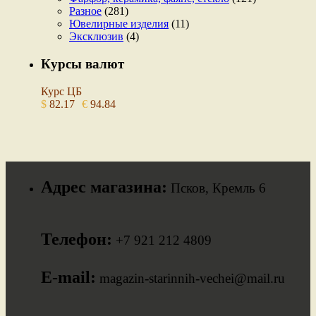
Разное
(281)
Ювелирные изделия
(11)
Эксклюзив
(4)
Курсы валют
Курс ЦБ
$
82.17
€
94.84
Адрес магазина:
Псков, Кремль 6
Телефон:
+7 921 212 4809
E-mail:
magazin-starinnih-vechei@mail.ru