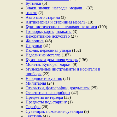
Бутылки
(5)
Знаки, значки, награды, медали...
(37)
золото
(2)
Авто-мото старина
(3)
Антикварная и старинная мебель
(10)
Букинистические и антикварные книги
(109)
Гравюры, карты, плакаты
(3)
Декоративное искусство
(27)
Живопись
(46)
Игрушки
(41)
Иконы, церковная утварь
(152)
Изделия из металла
(187)
Кухонная и домашняя утварь
(136)
Монеты, Купюры, марки.
(9)
Музыкальные инструменты и носители и
приборы
(22)
Народное искусство
(21)
Милитария
(24)
Открытки, фотографии, документы
(25)
Осветительные приборы
(42)
Предметы интерьера
(33)
Предметы под старину
(1)
Серебро
(26)
Сувениры, псковские сувениры
(9)
Текстиль
(42)