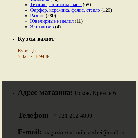
Техника, приборы, часы
(68)
Фарфор, керамика, фаянс, стекло
(120)
Разное
(280)
Ювелирные изделия
(11)
Эксклюзив
(4)
Курсы валют
Курс ЦБ
$
82.17
€
94.84
Адрес магазина:
Псков, Кремль 6
Телефон:
+7 921 212 4809
E-mail:
magazin-starinnih-vechei@mail.ru