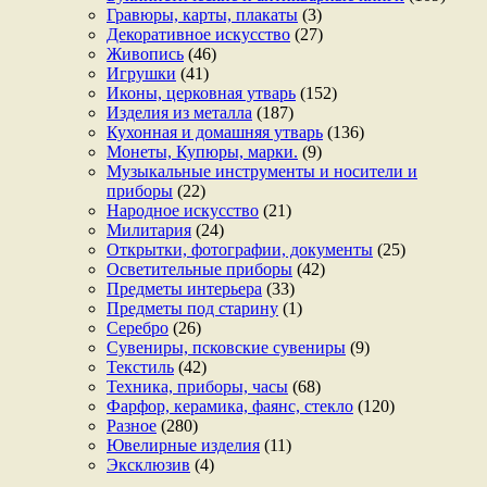
Гравюры, карты, плакаты
(3)
Декоративное искусство
(27)
Живопись
(46)
Игрушки
(41)
Иконы, церковная утварь
(152)
Изделия из металла
(187)
Кухонная и домашняя утварь
(136)
Монеты, Купюры, марки.
(9)
Музыкальные инструменты и носители и
приборы
(22)
Народное искусство
(21)
Милитария
(24)
Открытки, фотографии, документы
(25)
Осветительные приборы
(42)
Предметы интерьера
(33)
Предметы под старину
(1)
Серебро
(26)
Сувениры, псковские сувениры
(9)
Текстиль
(42)
Техника, приборы, часы
(68)
Фарфор, керамика, фаянс, стекло
(120)
Разное
(280)
Ювелирные изделия
(11)
Эксклюзив
(4)