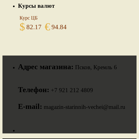
Курсы валют
Курс ЦБ
$
€
82.17
94.84
Адрес магазина:
Псков, Кремль 6
Телефон:
+7 921 212 4809
E-mail:
magazin-starinnih-vechei@mail.ru