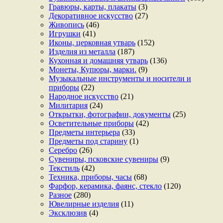
Гравюры, карты, плакаты
(3)
Декоративное искусство
(27)
Живопись
(46)
Игрушки
(41)
Иконы, церковная утварь
(152)
Изделия из металла
(187)
Кухонная и домашняя утварь
(136)
Монеты, Купюры, марки.
(9)
Музыкальные инструменты и носители и
приборы
(22)
Народное искусство
(21)
Милитария
(24)
Открытки, фотографии, документы
(25)
Осветительные приборы
(42)
Предметы интерьера
(33)
Предметы под старину
(1)
Серебро
(26)
Сувениры, псковские сувениры
(9)
Текстиль
(42)
Техника, приборы, часы
(68)
Фарфор, керамика, фаянс, стекло
(120)
Разное
(280)
Ювелирные изделия
(11)
Эксклюзив
(4)