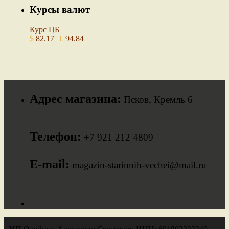
Курсы валют
Курс ЦБ
$
82.17
€
94.84
Адрес магазина:
Псков, Кремль 6
Телефон:
+7 921 212 4809
E-mail:
magazin-starinnih-vechei@mail.ru