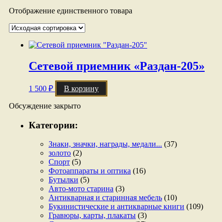
Отображение единственного товара
Сетевой приемник «Раздан-205»
1 500
₽
В корзину
Обсуждение закрыто
Категории:
Знаки, значки, награды, медали...
(37)
золото
(2)
Спорт
(5)
Фотоаппараты и оптика
(16)
Бутылки
(5)
Авто-мото старина
(3)
Антикварная и старинная мебель
(10)
Букинистические и антикварные книги
(109)
Гравюры, карты, плакаты
(3)