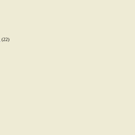
ы
(22)