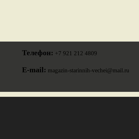
Телефон:
+7 921 212 4809
E-mail:
magazin-starinnih-vechei@mail.ru