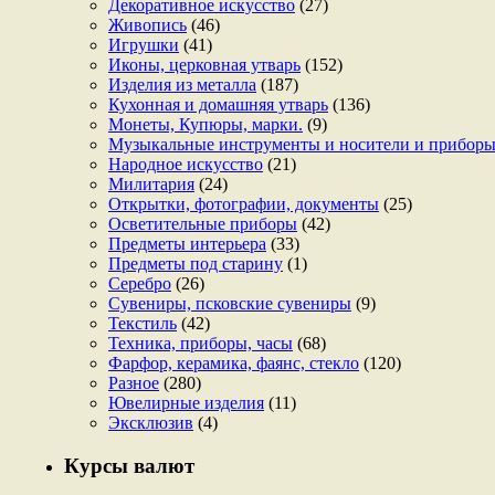
Декоративное искусство
(27)
Живопись
(46)
Игрушки
(41)
Иконы, церковная утварь
(152)
Изделия из металла
(187)
Кухонная и домашняя утварь
(136)
Монеты, Купюры, марки.
(9)
Музыкальные инструменты и носители и прибор
Народное искусство
(21)
Милитария
(24)
Открытки, фотографии, документы
(25)
Осветительные приборы
(42)
Предметы интерьера
(33)
Предметы под старину
(1)
Серебро
(26)
Сувениры, псковские сувениры
(9)
Текстиль
(42)
Техника, приборы, часы
(68)
Фарфор, керамика, фаянс, стекло
(120)
Разное
(280)
Ювелирные изделия
(11)
Эксклюзив
(4)
Курсы валют