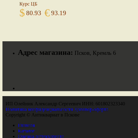
Курс ЦБ
$
€
80.93
93.19
Адрес магазина:
Псков, Кремль 6
ИП Олейник Александр Сергеевич ИНН: 601802323340
Политика конфиденциальности
Договор-оферта
Copyright © Антиквариат в Пскове
Главная
Каталог
Оценка антиквариата