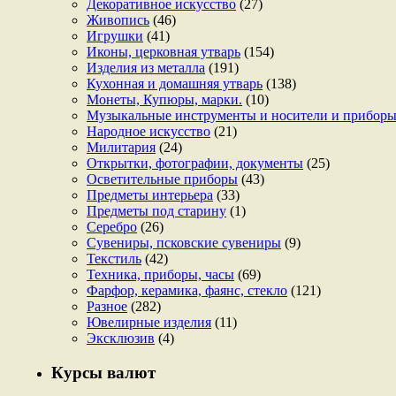
Декоративное искусство
(27)
Живопись
(46)
Игрушки
(41)
Иконы, церковная утварь
(154)
Изделия из металла
(191)
Кухонная и домашняя утварь
(138)
Монеты, Купюры, марки.
(10)
Музыкальные инструменты и носители и прибор
Народное искусство
(21)
Милитария
(24)
Открытки, фотографии, документы
(25)
Осветительные приборы
(43)
Предметы интерьера
(33)
Предметы под старину
(1)
Серебро
(26)
Сувениры, псковские сувениры
(9)
Текстиль
(42)
Техника, приборы, часы
(69)
Фарфор, керамика, фаянс, стекло
(121)
Разное
(282)
Ювелирные изделия
(11)
Эксклюзив
(4)
Курсы валют