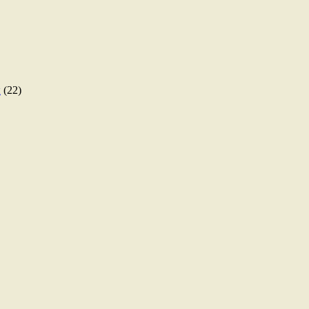
ы
(22)