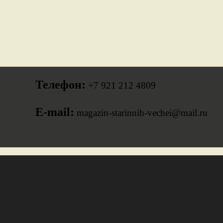
Телефон:
+7 921 212 4809
E-mail:
magazin-starinnih-vechei@mail.ru