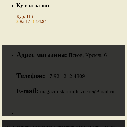
Курсы валют
Курс ЦБ
$
82.17
€
94.84
Адрес магазина:
Псков, Кремль 6
Телефон:
+7 921 212 4809
E-mail:
magazin-starinnih-vechei@mail.ru