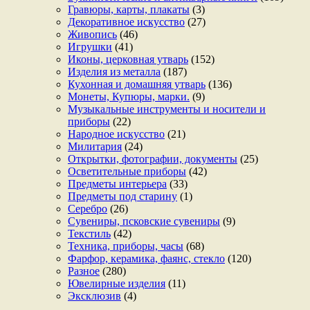
Гравюры, карты, плакаты
(3)
Декоративное искусство
(27)
Живопись
(46)
Игрушки
(41)
Иконы, церковная утварь
(152)
Изделия из металла
(187)
Кухонная и домашняя утварь
(136)
Монеты, Купюры, марки.
(9)
Музыкальные инструменты и носители и
приборы
(22)
Народное искусство
(21)
Милитария
(24)
Открытки, фотографии, документы
(25)
Осветительные приборы
(42)
Предметы интерьера
(33)
Предметы под старину
(1)
Серебро
(26)
Сувениры, псковские сувениры
(9)
Текстиль
(42)
Техника, приборы, часы
(68)
Фарфор, керамика, фаянс, стекло
(120)
Разное
(280)
Ювелирные изделия
(11)
Эксклюзив
(4)