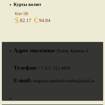
Курсы валют
Курс ЦБ
$
€
82.17
94.84
Адрес магазина:
Псков, Кремль 6
Телефон:
+7 921 212 4809
E-mail:
magazin-starinnih-vechei@mail.ru