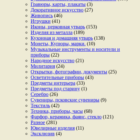
Гравюры, карты, плакаты
(3)
Декоративное искусство
(27)
Живопись
(46)
Игрушки
(41)
Иконы, церковная утварь
(153)
Изделия из металла
(189)
Кухонная и домашняя утварь
(138)
Монеты, Купюры, марки.
(10)
Музыкальные инструменты и носители и
приборы
(22)
Народное искусство
(21)
Милитария
(24)
Открытки, фотографии, документы
(25)
Осветительные приборы
(43)
Предметы интерьера
(33)
Предметы под старину
(1)
Серебро
(26)
Сувениры, псковские сувениры
(9)
Текстиль
(42)
Техника, приборы, часы
(68)
Фарфор, керамика, фаянс, стекло
(121)
Разное
(281)
Ювелирные изделия
(11)
Эксклюзив
(4)