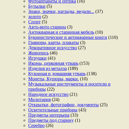
Фотоаппараты и оптика
(16)
Бутылки
(5)
Знаки, значки, награды, медали...
(37)
золото
(2)
Спорт
(5)
Авто-мото старина
(3)
Антикварная и старинная мебель
(10)
Букинистические и антикварные книги
(110)
Гравюры, карты, плакаты
(3)
Декоративное искусство
(27)
Живопись
(46)
Игрушки
(41)
Иконы, церковная утварь
(153)
Изделия из металла
(189)
Кухонная и домашняя утварь
(138)
Монеты, Купюры, марки.
(10)
Музыкальные инструменты и носители и
приборы
(22)
Народное искусство
(21)
Милитария
(24)
Открытки, фотографии, документы
(25)
Осветительные приборы
(43)
Предметы интерьера
(33)
Предметы под старину
(1)
Серебро
(26)