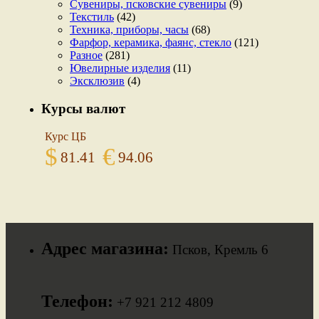
Сувениры, псковские сувениры
(9)
Текстиль
(42)
Техника, приборы, часы
(68)
Фарфор, керамика, фаянс, стекло
(121)
Разное
(281)
Ювелирные изделия
(11)
Эксклюзив
(4)
Курсы валют
Курс ЦБ
$
€
81.41
94.06
Адрес магазина:
Псков, Кремль 6
Телефон:
+7 921 212 4809