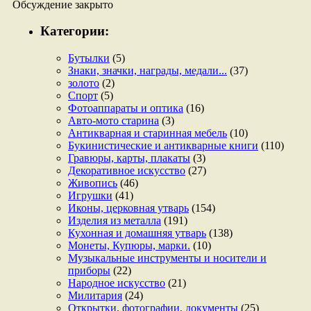
Обсуждение закрыто
Категории:
Бутылки
(5)
Знаки, значки, награды, медали...
(37)
золото
(2)
Спорт
(5)
Фотоаппараты и оптика
(16)
Авто-мото старина
(3)
Антикварная и старинная мебель
(10)
Букинистические и антикварные книги
(110)
Гравюры, карты, плакаты
(3)
Декоративное искусство
(27)
Живопись
(46)
Игрушки
(41)
Иконы, церковная утварь
(154)
Изделия из металла
(191)
Кухонная и домашняя утварь
(138)
Монеты, Купюры, марки.
(10)
Музыкальные инструменты и носители и
приборы
(22)
Народное искусство
(21)
Милитария
(24)
Открытки, фотографии, документы
(25)