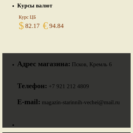
Курсы валют
Курс ЦБ
$
€
82.17
94.84
Адрес магазина:
Псков, Кремль 6
Телефон:
+7 921 212 4809
E-mail:
magazin-starinnih-vechei@mail.ru