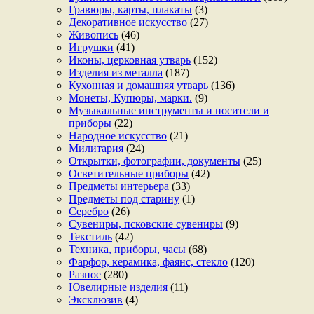
Гравюры, карты, плакаты
(3)
Декоративное искусство
(27)
Живопись
(46)
Игрушки
(41)
Иконы, церковная утварь
(152)
Изделия из металла
(187)
Кухонная и домашняя утварь
(136)
Монеты, Купюры, марки.
(9)
Музыкальные инструменты и носители и
приборы
(22)
Народное искусство
(21)
Милитария
(24)
Открытки, фотографии, документы
(25)
Осветительные приборы
(42)
Предметы интерьера
(33)
Предметы под старину
(1)
Серебро
(26)
Сувениры, псковские сувениры
(9)
Текстиль
(42)
Техника, приборы, часы
(68)
Фарфор, керамика, фаянс, стекло
(120)
Разное
(280)
Ювелирные изделия
(11)
Эксклюзив
(4)