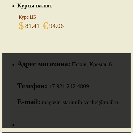
Курсы валют
Курс ЦБ
$
€
81.41
94.06
Адрес магазина:
Псков, Кремль 6
Телефон:
+7 921 212 4809
E-mail:
magazin-starinnih-vechei@mail.ru