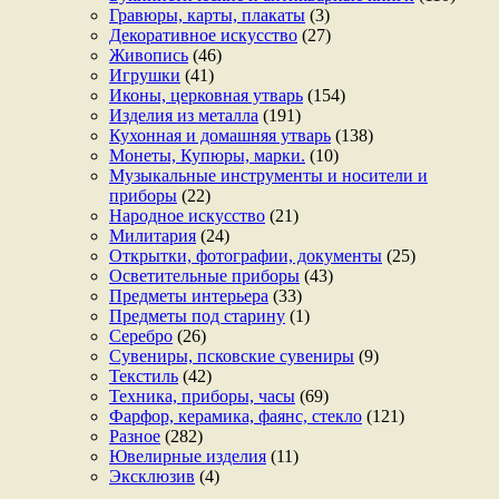
Гравюры, карты, плакаты
(3)
Декоративное искусство
(27)
Живопись
(46)
Игрушки
(41)
Иконы, церковная утварь
(154)
Изделия из металла
(191)
Кухонная и домашняя утварь
(138)
Монеты, Купюры, марки.
(10)
Музыкальные инструменты и носители и
приборы
(22)
Народное искусство
(21)
Милитария
(24)
Открытки, фотографии, документы
(25)
Осветительные приборы
(43)
Предметы интерьера
(33)
Предметы под старину
(1)
Серебро
(26)
Сувениры, псковские сувениры
(9)
Текстиль
(42)
Техника, приборы, часы
(69)
Фарфор, керамика, фаянс, стекло
(121)
Разное
(282)
Ювелирные изделия
(11)
Эксклюзив
(4)