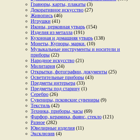
Гравюры, карты, плакаты
(3)
Декоративное искусство
(27)
Живопись
(46)
Игрушки
(41)
Иконы, церковная утварь
(154)
Изделия из металла
(191)
Кухонная и домашняя утварь
(138)
Монеты, Купюры, марки.
(10)
Музыкальные инструменты и носители и
приборы
(22)
Народное искусство
(21)
Милитария
(24)
Открытки, фотографии, документы
(25)
Осветительные приборы
(43)
Предметы интерьера
(33)
Предметы под старину
(1)
Серебро
(26)
Сувениры, псковские сувениры
(9)
Текстиль
(42)
Техника, приборы, часы
(69)
Фарфор, керамика, фаянс, стекло
(121)
Разное
(282)
Ювелирные изделия
(11)
Эксклюзив
(4)