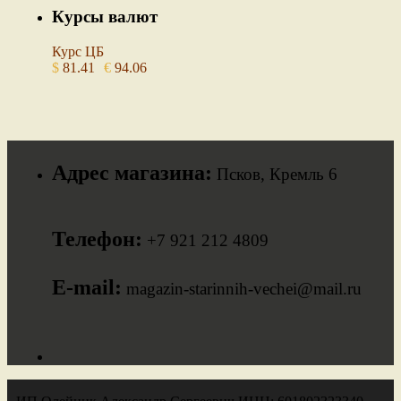
Курсы валют
Курс ЦБ
$
81.41
€
94.06
Адрес магазина:
Псков, Кремль 6
Телефон:
+7 921 212 4809
E-mail:
magazin-starinnih-vechei@mail.ru