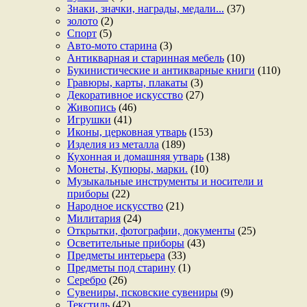
Знаки, значки, награды, медали...
(37)
золото
(2)
Спорт
(5)
Авто-мото старина
(3)
Антикварная и старинная мебель
(10)
Букинистические и антикварные книги
(110)
Гравюры, карты, плакаты
(3)
Декоративное искусство
(27)
Живопись
(46)
Игрушки
(41)
Иконы, церковная утварь
(153)
Изделия из металла
(189)
Кухонная и домашняя утварь
(138)
Монеты, Купюры, марки.
(10)
Музыкальные инструменты и носители и
приборы
(22)
Народное искусство
(21)
Милитария
(24)
Открытки, фотографии, документы
(25)
Осветительные приборы
(43)
Предметы интерьера
(33)
Предметы под старину
(1)
Серебро
(26)
Сувениры, псковские сувениры
(9)
Текстиль
(42)