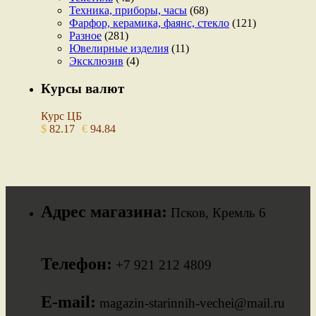
Техника, приборы, часы
(68)
Фарфор, керамика, фаянс, стекло
(121)
Разное
(281)
Ювелирные изделия
(11)
Эксклюзив
(4)
Курсы валют
Курс ЦБ
$
82.17
€
94.84
Адрес магазина:
Псков, Кремль 6
Телефон:
+7 921 212 4809
E-mail:
magazin-starinnih-vechei@mail.ru