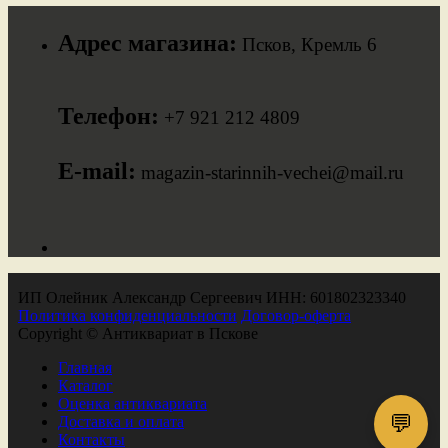
Адрес магазина:
Псков, Кремль 6
Телефон:
+7 921 212 4809
E-mail:
magazin-starinnih-vechei@mail.ru
ИП Олейник Александр Сергеевич ИНН: 601802323340
Политика конфиденциальности
Договор-оферта
Copyright © Антиквариат в Пскове
Главная
Каталог
Оценка антиквариата
💬
Доставка и оплата
Контакты