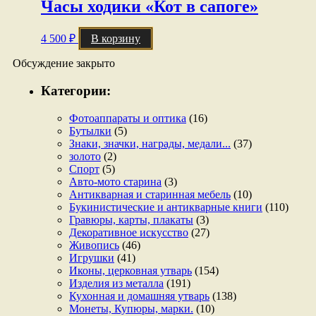
Часы ходики «Кот в сапоге»
4 500
₽
В корзину
Обсуждение закрыто
Категории:
Фотоаппараты и оптика
(16)
Бутылки
(5)
Знаки, значки, награды, медали...
(37)
золото
(2)
Спорт
(5)
Авто-мото старина
(3)
Антикварная и старинная мебель
(10)
Букинистические и антикварные книги
(110)
Гравюры, карты, плакаты
(3)
Декоративное искусство
(27)
Живопись
(46)
Игрушки
(41)
Иконы, церковная утварь
(154)
Изделия из металла
(191)
Кухонная и домашняя утварь
(138)
Монеты, Купюры, марки.
(10)