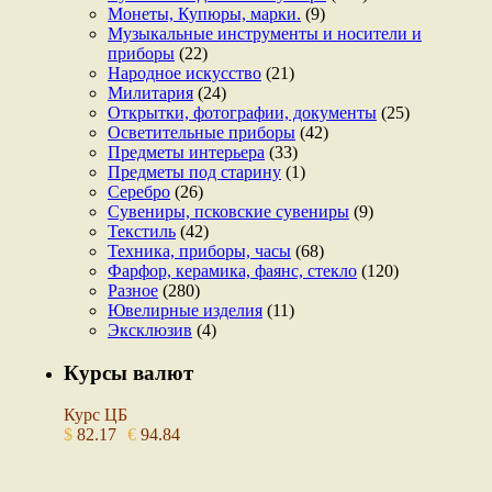
Монеты, Купюры, марки.
(9)
Музыкальные инструменты и носители и
приборы
(22)
Народное искусство
(21)
Милитария
(24)
Открытки, фотографии, документы
(25)
Осветительные приборы
(42)
Предметы интерьера
(33)
Предметы под старину
(1)
Серебро
(26)
Сувениры, псковские сувениры
(9)
Текстиль
(42)
Техника, приборы, часы
(68)
Фарфор, керамика, фаянс, стекло
(120)
Разное
(280)
Ювелирные изделия
(11)
Эксклюзив
(4)
Курсы валют
Курс ЦБ
$
82.17
€
94.84