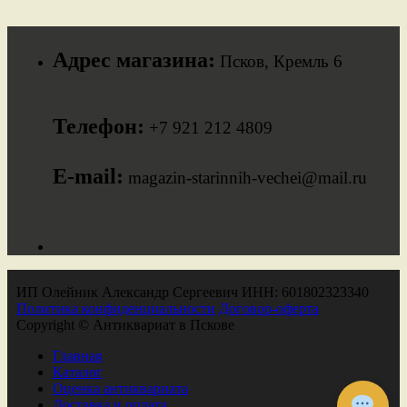
Адрес магазина:
Псков, Кремль 6
Телефон:
+7 921 212 4809
E-mail:
magazin-starinnih-vechei@mail.ru
ИП Олейник Александр Сергеевич ИНН: 601802323340
Политика конфиденциальности
Договор-оферта
Copyright © Антиквариат в Пскове
Главная
Каталог
Оценка антиквариата
Доставка и оплата