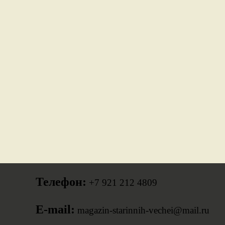
Телефон:
+7 921 212 4809
E-mail:
magazin-starinnih-vechei@mail.ru