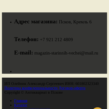
Адрес магазина:
Псков, Кремль 6
Телефон:
+7 921 212 4809
E-mail:
magazin-starinnih-vechei@mail.ru
ИП Олейник Александр Сергеевич ИНН: 601802323340
Политика конфиденциальности
Договор-оферта
Copyright © Антиквариат в Пскове
Главная
Каталог