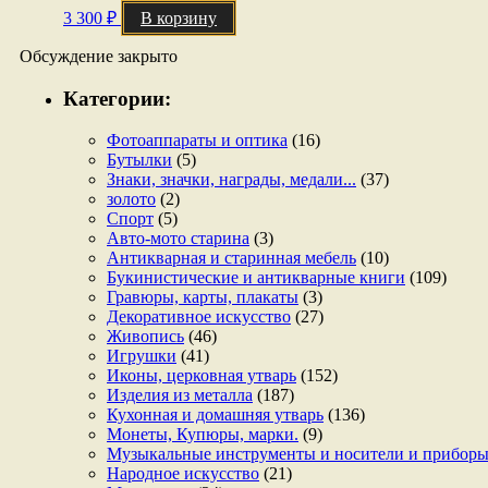
3 300
₽
В корзину
Обсуждение закрыто
Категории:
Фотоаппараты и оптика
(16)
Бутылки
(5)
Знаки, значки, награды, медали...
(37)
золото
(2)
Спорт
(5)
Авто-мото старина
(3)
Антикварная и старинная мебель
(10)
Букинистические и антикварные книги
(109)
Гравюры, карты, плакаты
(3)
Декоративное искусство
(27)
Живопись
(46)
Игрушки
(41)
Иконы, церковная утварь
(152)
Изделия из металла
(187)
Кухонная и домашняя утварь
(136)
Монеты, Купюры, марки.
(9)
Музыкальные инструменты и носители и прибор
Народное искусство
(21)