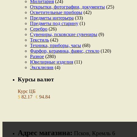
Милитария
(24)
Открытки, фотографии, документы
(25)
Осветительные приборы
(42)
Предметы интерьера
(33)
Предметы под старину
(1)
Серебро
(26)
Сувениры, псковские сувениры
(9)
Текстиль
(42)
Техника, приборы, часы
(68)
Фарфор, керамика, фаянс, стекло
(120)
Разное
(280)
Ювелирные изделия
(11)
Эксклюзив
(4)
Курсы валют
Курс ЦБ
$
82.17
€
94.84
Адрес магазина:
Псков, Кремль 6