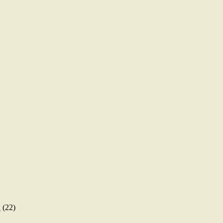
ы
(22)