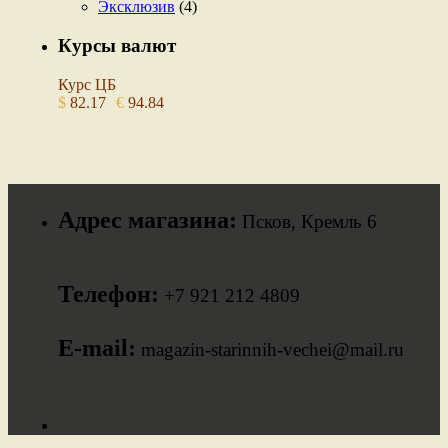
Эксклюзив
(4)
Курсы валют
Курс ЦБ
$
82.17
€
94.84
Адрес магазина:
Псков, Кремль 6
Телефон:
+7 921 212 4809
E-mail:
magazin-starinnih-vechei@mail.ru