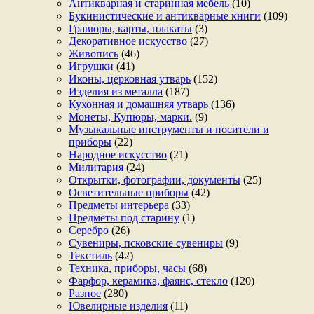
Антикварная и старинная мебель
(10)
Букинистические и антикварные книги
(109)
Гравюры, карты, плакаты
(3)
Декоративное искусство
(27)
Живопись
(46)
Игрушки
(41)
Иконы, церковная утварь
(152)
Изделия из металла
(187)
Кухонная и домашняя утварь
(136)
Монеты, Купюры, марки.
(9)
Музыкальные инструменты и носители и
приборы
(22)
Народное искусство
(21)
Милитария
(24)
Открытки, фотографии, документы
(25)
Осветительные приборы
(42)
Предметы интерьера
(33)
Предметы под старину
(1)
Серебро
(26)
Сувениры, псковские сувениры
(9)
Текстиль
(42)
Техника, приборы, часы
(68)
Фарфор, керамика, фаянс, стекло
(120)
Разное
(280)
Ювелирные изделия
(11)