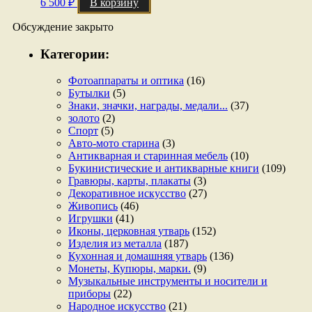
6 500
₽
В корзину
Обсуждение закрыто
Категории:
Фотоаппараты и оптика
(16)
Бутылки
(5)
Знаки, значки, награды, медали...
(37)
золото
(2)
Спорт
(5)
Авто-мото старина
(3)
Антикварная и старинная мебель
(10)
Букинистические и антикварные книги
(109)
Гравюры, карты, плакаты
(3)
Декоративное искусство
(27)
Живопись
(46)
Игрушки
(41)
Иконы, церковная утварь
(152)
Изделия из металла
(187)
Кухонная и домашняя утварь
(136)
Монеты, Купюры, марки.
(9)
Музыкальные инструменты и носители и
приборы
(22)
Народное искусство
(21)