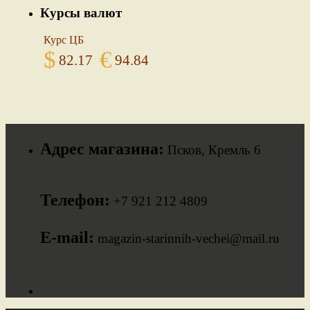
Курсы валют
Курс ЦБ
$
€
82.17
94.84
Адрес магазина:
Псков, Кремль 6
Телефон:
+7 921 212 4809
E-mail:
magazin-starinnih-vechei@mail.ru