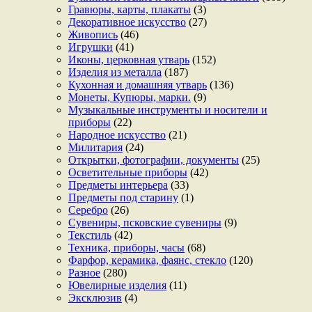
Гравюры, карты, плакаты
(3)
Декоративное искусство
(27)
Живопись
(46)
Игрушки
(41)
Иконы, церковная утварь
(152)
Изделия из металла
(187)
Кухонная и домашняя утварь
(136)
Монеты, Купюры, марки.
(9)
Музыкальные инструменты и носители и
приборы
(22)
Народное искусство
(21)
Милитария
(24)
Открытки, фотографии, документы
(25)
Осветительные приборы
(42)
Предметы интерьера
(33)
Предметы под старину
(1)
Серебро
(26)
Сувениры, псковские сувениры
(9)
Текстиль
(42)
Техника, приборы, часы
(68)
Фарфор, керамика, фаянс, стекло
(120)
Разное
(280)
Ювелирные изделия
(11)
Эксклюзив
(4)