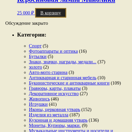
25 000
₽
В корзину
Обсуждение закрыто
Категории:
Спорт
(5)
Фотоаппараты и оптика
(16)
Бутылки
(5)
Знаки, значки, награды, медали...
(37)
золото
(2)
Авто-мото старина
(3)
Антикварная и старинная мебель
(10)
Букинистические и антикварные книги
(109)
Гравюры, карты, плакаты
(3)
Декоративное искусство
(27)
Живопись
(46)
Игрушки
(41)
Иконы, церковная утварь
(152)
Изделия из металла
(187)
Кухонная и домашняя утварь
(136)
Монеты, Купюры, марки.
(9)
Музыкальные инструменты и носители и