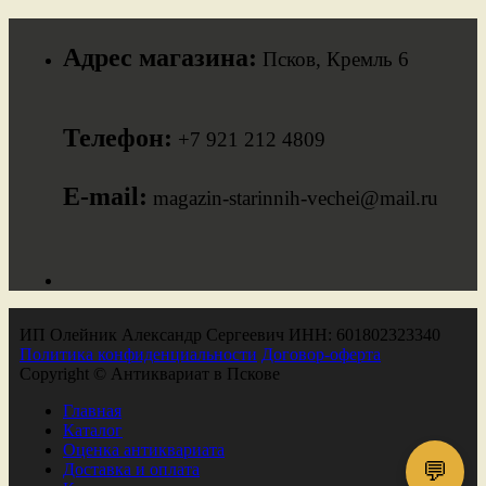
Адрес магазина:
Псков, Кремль 6
Телефон:
+7 921 212 4809
E-mail:
magazin-starinnih-vechei@mail.ru
ИП Олейник Александр Сергеевич ИНН: 601802323340
Политика конфиденциальности
Договор-оферта
Copyright © Антиквариат в Пскове
Главная
Каталог
Оценка антиквариата
💬
Доставка и оплата