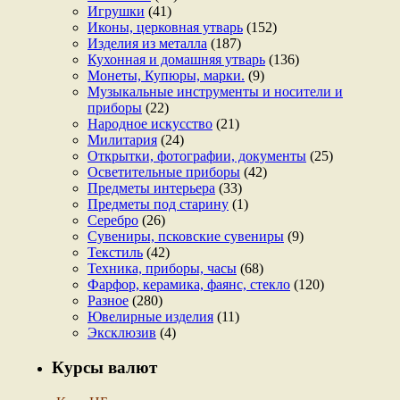
Игрушки
(41)
Иконы, церковная утварь
(152)
Изделия из металла
(187)
Кухонная и домашняя утварь
(136)
Монеты, Купюры, марки.
(9)
Музыкальные инструменты и носители и
приборы
(22)
Народное искусство
(21)
Милитария
(24)
Открытки, фотографии, документы
(25)
Осветительные приборы
(42)
Предметы интерьера
(33)
Предметы под старину
(1)
Серебро
(26)
Сувениры, псковские сувениры
(9)
Текстиль
(42)
Техника, приборы, часы
(68)
Фарфор, керамика, фаянс, стекло
(120)
Разное
(280)
Ювелирные изделия
(11)
Эксклюзив
(4)
Курсы валют