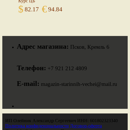
Курс ЦБ
$
€
82.17
94.84
Адрес магазина:
Псков, Кремль 6
Телефон:
+7 921 212 4809
E-mail:
magazin-starinnih-vechei@mail.ru
ИП Олейник Александр Сергеевич ИНН: 601802323340
Политика конфиденциальности
Договор-оферта