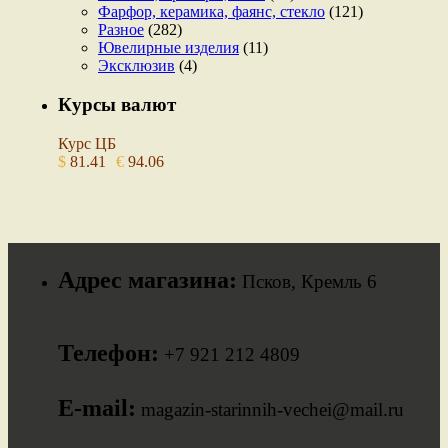
Фарфор, керамика, фаянс, стекло
(121)
Разное
(282)
Ювелирные изделия
(11)
Эксклюзив
(4)
Курсы валют
Курс ЦБ
$
81.41
€
94.06
Адрес магазина:
Псков, Кремль 6
Телефон:
+7 921 212 4809
E-mail:
magazin-starinnih-vechei@mail.ru