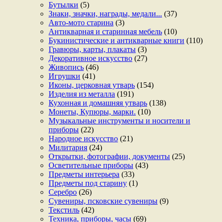
Бутылки
(5)
Знаки, значки, награды, медали...
(37)
Авто-мото старина
(3)
Антикварная и старинная мебель
(10)
Букинистические и антикварные книги
(110)
Гравюры, карты, плакаты
(3)
Декоративное искусство
(27)
Живопись
(46)
Игрушки
(41)
Иконы, церковная утварь
(154)
Изделия из металла
(191)
Кухонная и домашняя утварь
(138)
Монеты, Купюры, марки.
(10)
Музыкальные инструменты и носители и
приборы
(22)
Народное искусство
(21)
Милитария
(24)
Открытки, фотографии, документы
(25)
Осветительные приборы
(43)
Предметы интерьера
(33)
Предметы под старину
(1)
Серебро
(26)
Сувениры, псковские сувениры
(9)
Текстиль
(42)
Техника, приборы, часы
(69)