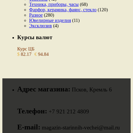
Техника, приборы, часы
(68)
Фарфор, керамика, фаянс, стекло
(120)
Разное
(280)
Ювелирные изделия
(11)
Эксклюзив
(4)
Курсы валют
Курс ЦБ
$
82.17
€
94.84
Адрес магазина:
Псков, Кремль 6
Телефон:
+7 921 212 4809
E-mail:
magazin-starinnih-vechei@mail.ru