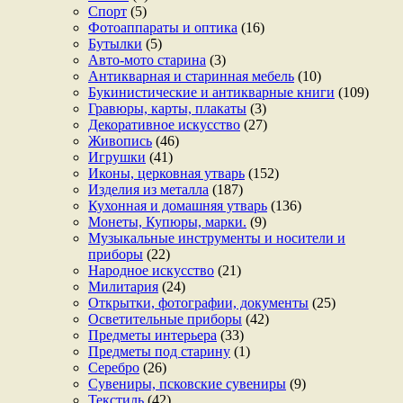
Спорт
(5)
Фотоаппараты и оптика
(16)
Бутылки
(5)
Авто-мото старина
(3)
Антикварная и старинная мебель
(10)
Букинистические и антикварные книги
(109)
Гравюры, карты, плакаты
(3)
Декоративное искусство
(27)
Живопись
(46)
Игрушки
(41)
Иконы, церковная утварь
(152)
Изделия из металла
(187)
Кухонная и домашняя утварь
(136)
Монеты, Купюры, марки.
(9)
Музыкальные инструменты и носители и
приборы
(22)
Народное искусство
(21)
Милитария
(24)
Открытки, фотографии, документы
(25)
Осветительные приборы
(42)
Предметы интерьера
(33)
Предметы под старину
(1)
Серебро
(26)
Сувениры, псковские сувениры
(9)
Текстиль
(42)