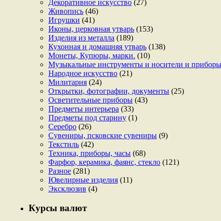
Декоративное искусство
(27)
Живопись
(46)
Игрушки
(41)
Иконы, церковная утварь
(153)
Изделия из металла
(189)
Кухонная и домашняя утварь
(138)
Монеты, Купюры, марки.
(10)
Музыкальные инструменты и носители и прибор
Народное искусство
(21)
Милитария
(24)
Открытки, фотографии, документы
(25)
Осветительные приборы
(43)
Предметы интерьера
(33)
Предметы под старину
(1)
Серебро
(26)
Сувениры, псковские сувениры
(9)
Текстиль
(42)
Техника, приборы, часы
(68)
Фарфор, керамика, фаянс, стекло
(121)
Разное
(281)
Ювелирные изделия
(11)
Эксклюзив
(4)
Курсы валют