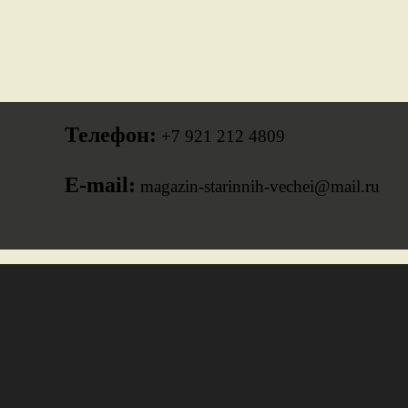
Телефон:
+7 921 212 4809
E-mail:
magazin-starinnih-vechei@mail.ru