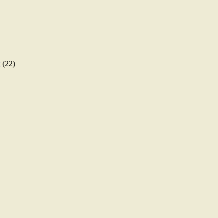
ы
(22)