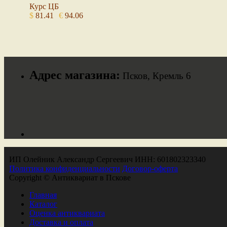
Курс ЦБ
$
81.41
€
94.06
Адрес магазина:
Псков, Кремль 6
ИП Олейник Александр Сергеевич ИНН: 601802323340
Политика конфиденциальности
Договор-оферта
Copyright © Антиквариат в Пскове
Главная
Каталог
Оценка антиквариата
Доставка и оплата