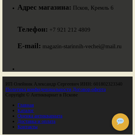
Адрес магазина:
Псков, Кремль 6
Телефон:
+7 921 212 4809
E-mail:
magazin-starinnih-vechei@mail.ru
ИП Олейник Александр Сергеевич ИНН: 601802323340
Политика конфиденциальности
Договор-оферта
Copyright © Антиквариат в Пскове
Главная
Каталог
Оценка антиквариата
Доставка и оплата
Контакты