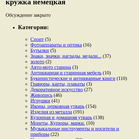
кружка немецкая
Обсуждение закрыто
Категории:
Спорт
(5)
Фотоаппараты и оптика
(16)
Бутылки
(5)
Знаки, значки, награды, медали...
(37)
золото
(2)
Авто-мото старина
(3)
Антикварная и старинная мебель
(10)
Букинистические и антикварные книги
(110)
Гравюры, карты, плакаты
(3)
Декоративное искусство
(27)
Живопись
(46)
Игрушки
(41)
Иконы, церковная утварь
(154)
Изделия из металла
(191)
Кухонная и домашняя утварь
(138)
Монеты, Купюры, марки.
(10)
Музыкальные инструменты и носители и
приборы
(22)