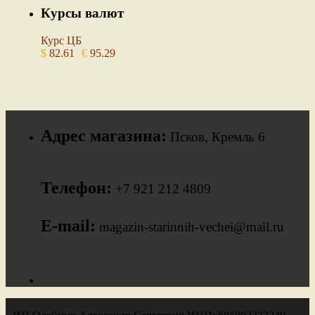
Курсы валют
Курс ЦБ
$
82.61
€
95.29
Адрес магазина:
Псков, Кремль 6
Телефон:
+7 921 212 4809
E-mail:
magazin-starinnih-vechei@mail.ru