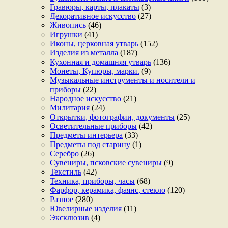
Гравюры, карты, плакаты
(3)
Декоративное искусство
(27)
Живопись
(46)
Игрушки
(41)
Иконы, церковная утварь
(152)
Изделия из металла
(187)
Кухонная и домашняя утварь
(136)
Монеты, Купюры, марки.
(9)
Музыкальные инструменты и носители и
приборы
(22)
Народное искусство
(21)
Милитария
(24)
Открытки, фотографии, документы
(25)
Осветительные приборы
(42)
Предметы интерьера
(33)
Предметы под старину
(1)
Серебро
(26)
Сувениры, псковские сувениры
(9)
Текстиль
(42)
Техника, приборы, часы
(68)
Фарфор, керамика, фаянс, стекло
(120)
Разное
(280)
Ювелирные изделия
(11)
Эксклюзив
(4)