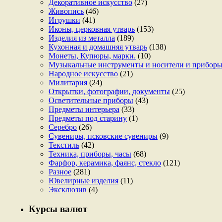
Декоративное искусство
(27)
Живопись
(46)
Игрушки
(41)
Иконы, церковная утварь
(153)
Изделия из металла
(189)
Кухонная и домашняя утварь
(138)
Монеты, Купюры, марки.
(10)
Музыкальные инструменты и носители и прибор
Народное искусство
(21)
Милитария
(24)
Открытки, фотографии, документы
(25)
Осветительные приборы
(43)
Предметы интерьера
(33)
Предметы под старину
(1)
Серебро
(26)
Сувениры, псковские сувениры
(9)
Текстиль
(42)
Техника, приборы, часы
(68)
Фарфор, керамика, фаянс, стекло
(121)
Разное
(281)
Ювелирные изделия
(11)
Эксклюзив
(4)
Курсы валют