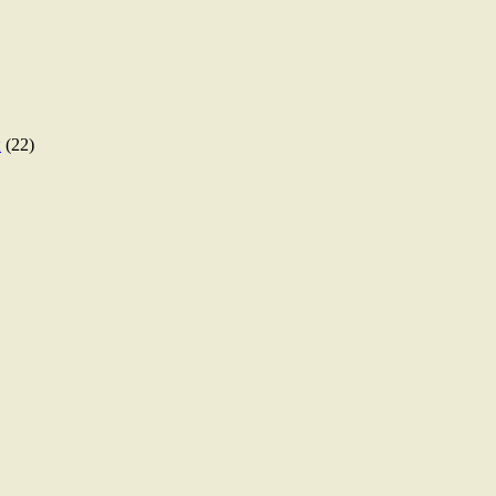
ы
(22)