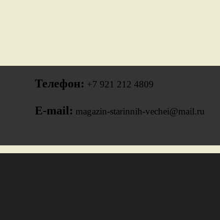
Телефон:
+7 921 212 4809
E-mail:
magazin-starinnih-vechei@mail.ru