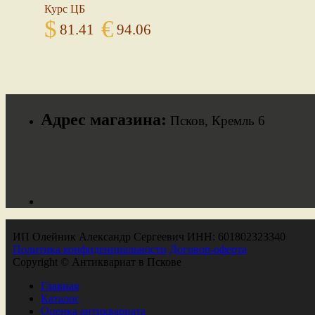
Курс ЦБ
$
€
81.41
94.06
Адрес магазина:
Псков, Кремль 6
ИП Олейник Александр Сергеевич ИНН: 601802323340
Политика конфиденциальности
Договор-оферта
Copyright © Антиквариат в Пскове
Главная
Каталог
Оценка антиквариата