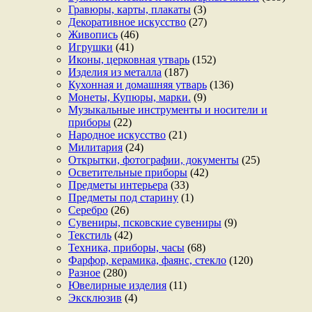
Гравюры, карты, плакаты
(3)
Декоративное искусство
(27)
Живопись
(46)
Игрушки
(41)
Иконы, церковная утварь
(152)
Изделия из металла
(187)
Кухонная и домашняя утварь
(136)
Монеты, Купюры, марки.
(9)
Музыкальные инструменты и носители и
приборы
(22)
Народное искусство
(21)
Милитария
(24)
Открытки, фотографии, документы
(25)
Осветительные приборы
(42)
Предметы интерьера
(33)
Предметы под старину
(1)
Серебро
(26)
Сувениры, псковские сувениры
(9)
Текстиль
(42)
Техника, приборы, часы
(68)
Фарфор, керамика, фаянс, стекло
(120)
Разное
(280)
Ювелирные изделия
(11)
Эксклюзив
(4)