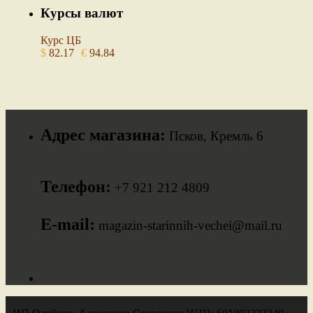
Курсы валют
Курс ЦБ
$
82.17
€
94.84
Адрес магазина:
Псков, Кремль 6
Телефон:
+7 921 212 4809
E-mail:
magazin-starinnih-vechei@mail.ru