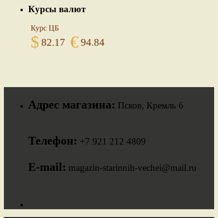
Курсы валют
Курс ЦБ
$
€
82.17
94.84
Адрес магазина:
Псков, Кремль 6
Телефон:
+7 921 212 4809
E-mail:
magazin-starinnih-vechei@mail.ru