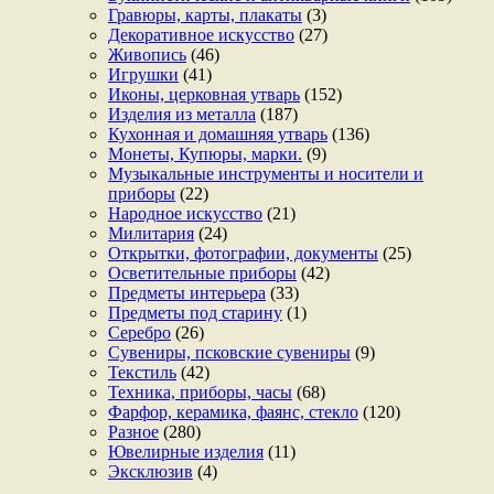
Гравюры, карты, плакаты
(3)
Декоративное искусство
(27)
Живопись
(46)
Игрушки
(41)
Иконы, церковная утварь
(152)
Изделия из металла
(187)
Кухонная и домашняя утварь
(136)
Монеты, Купюры, марки.
(9)
Музыкальные инструменты и носители и
приборы
(22)
Народное искусство
(21)
Милитария
(24)
Открытки, фотографии, документы
(25)
Осветительные приборы
(42)
Предметы интерьера
(33)
Предметы под старину
(1)
Серебро
(26)
Сувениры, псковские сувениры
(9)
Текстиль
(42)
Техника, приборы, часы
(68)
Фарфор, керамика, фаянс, стекло
(120)
Разное
(280)
Ювелирные изделия
(11)
Эксклюзив
(4)