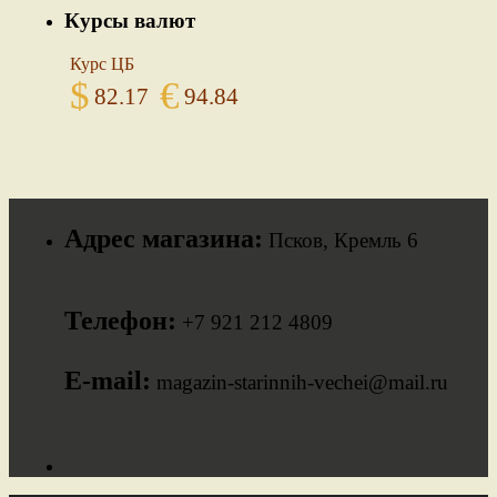
Курсы валют
Курс ЦБ
$
€
82.17
94.84
Адрес магазина:
Псков, Кремль 6
Телефон:
+7 921 212 4809
E-mail:
magazin-starinnih-vechei@mail.ru