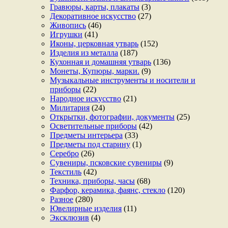
Гравюры, карты, плакаты
(3)
Декоративное искусство
(27)
Живопись
(46)
Игрушки
(41)
Иконы, церковная утварь
(152)
Изделия из металла
(187)
Кухонная и домашняя утварь
(136)
Монеты, Купюры, марки.
(9)
Музыкальные инструменты и носители и
приборы
(22)
Народное искусство
(21)
Милитария
(24)
Открытки, фотографии, документы
(25)
Осветительные приборы
(42)
Предметы интерьера
(33)
Предметы под старину
(1)
Серебро
(26)
Сувениры, псковские сувениры
(9)
Текстиль
(42)
Техника, приборы, часы
(68)
Фарфор, керамика, фаянс, стекло
(120)
Разное
(280)
Ювелирные изделия
(11)
Эксклюзив
(4)