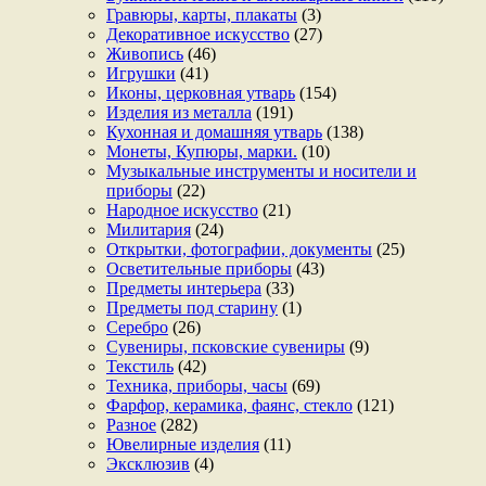
Гравюры, карты, плакаты
(3)
Декоративное искусство
(27)
Живопись
(46)
Игрушки
(41)
Иконы, церковная утварь
(154)
Изделия из металла
(191)
Кухонная и домашняя утварь
(138)
Монеты, Купюры, марки.
(10)
Музыкальные инструменты и носители и
приборы
(22)
Народное искусство
(21)
Милитария
(24)
Открытки, фотографии, документы
(25)
Осветительные приборы
(43)
Предметы интерьера
(33)
Предметы под старину
(1)
Серебро
(26)
Сувениры, псковские сувениры
(9)
Текстиль
(42)
Техника, приборы, часы
(69)
Фарфор, керамика, фаянс, стекло
(121)
Разное
(282)
Ювелирные изделия
(11)
Эксклюзив
(4)