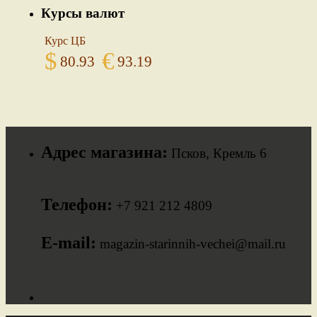
Курсы валют
Курс ЦБ
$
€
80.93
93.19
Адрес магазина:
Псков, Кремль 6
Телефон:
+7 921 212 4809
E-mail:
magazin-starinnih-vechei@mail.ru