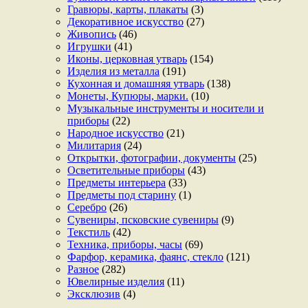
Гравюры, карты, плакаты
(3)
Декоративное искусство
(27)
Живопись
(46)
Игрушки
(41)
Иконы, церковная утварь
(154)
Изделия из металла
(191)
Кухонная и домашняя утварь
(138)
Монеты, Купюры, марки.
(10)
Музыкальные инструменты и носители и
приборы
(22)
Народное искусство
(21)
Милитария
(24)
Открытки, фотографии, документы
(25)
Осветительные приборы
(43)
Предметы интерьера
(33)
Предметы под старину
(1)
Серебро
(26)
Сувениры, псковские сувениры
(9)
Текстиль
(42)
Техника, приборы, часы
(69)
Фарфор, керамика, фаянс, стекло
(121)
Разное
(282)
Ювелирные изделия
(11)
Эксклюзив
(4)