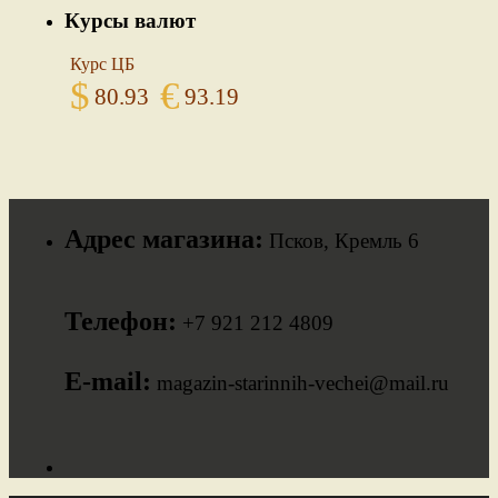
Курсы валют
Курс ЦБ
$
€
80.93
93.19
Адрес магазина:
Псков, Кремль 6
Телефон:
+7 921 212 4809
E-mail:
magazin-starinnih-vechei@mail.ru