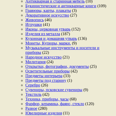
Антикварная и старинная мебель
(10)
Букинистические и антикварные книги
(109)
Гравюры, карты, плакаты
(3)
Декоративное искусство
(27)
Живопись
(46)
Игрушки
(41)
Иконы, церковная утварь
(152)
Изделия из металла
(187)
Кухонная и домашняя утварь
(136)
Монеты, Купюры, марки.
(9)
Музыкальные инструменты и носители и
приборы
(22)
Народное искусство
(21)
Милитария
(24)
Открытки, фотографии, документы
(25)
Осветительные приборы
(42)
Предметы интерьера
(33)
Предметы под старину
(1)
Серебро
(26)
Сувениры, псковские сувениры
(9)
Текстиль
(42)
Техника, приборы, часы
(68)
Фарфор, керамика, фаянс, стекло
(120)
Разное
(280)
Ювелирные изделия
(11)