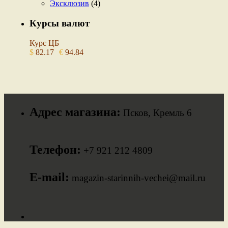
Эксклюзив
(4)
Курсы валют
Курс ЦБ
$
82.17
€
94.84
Адрес магазина:
Псков, Кремль 6
Телефон:
+7 921 212 4809
E-mail:
magazin-starinnih-vechei@mail.ru