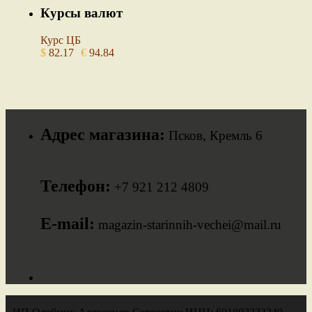
Курсы валют
Курс ЦБ
$
82.17
€
94.84
Адрес магазина:
Псков, Кремль 6
Телефон:
+7 921 212 4809
E-mail:
magazin-starinnih-vechei@mail.ru