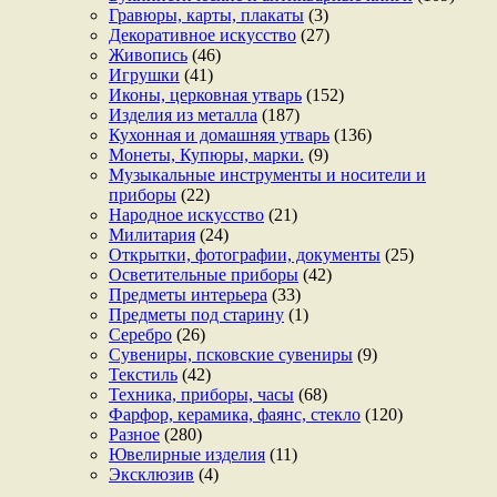
Гравюры, карты, плакаты
(3)
Декоративное искусство
(27)
Живопись
(46)
Игрушки
(41)
Иконы, церковная утварь
(152)
Изделия из металла
(187)
Кухонная и домашняя утварь
(136)
Монеты, Купюры, марки.
(9)
Музыкальные инструменты и носители и
приборы
(22)
Народное искусство
(21)
Милитария
(24)
Открытки, фотографии, документы
(25)
Осветительные приборы
(42)
Предметы интерьера
(33)
Предметы под старину
(1)
Серебро
(26)
Сувениры, псковские сувениры
(9)
Текстиль
(42)
Техника, приборы, часы
(68)
Фарфор, керамика, фаянс, стекло
(120)
Разное
(280)
Ювелирные изделия
(11)
Эксклюзив
(4)