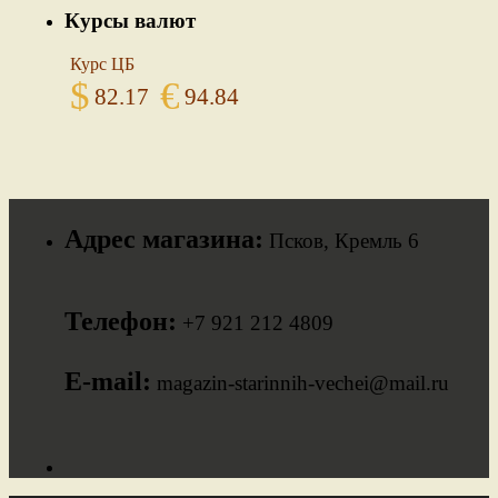
Курсы валют
Курс ЦБ
$
€
82.17
94.84
Адрес магазина:
Псков, Кремль 6
Телефон:
+7 921 212 4809
E-mail:
magazin-starinnih-vechei@mail.ru