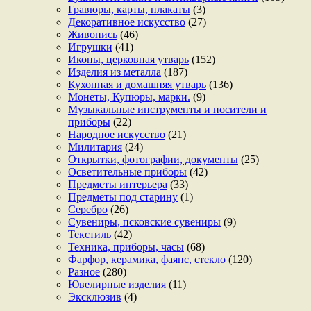
Гравюры, карты, плакаты
(3)
Декоративное искусство
(27)
Живопись
(46)
Игрушки
(41)
Иконы, церковная утварь
(152)
Изделия из металла
(187)
Кухонная и домашняя утварь
(136)
Монеты, Купюры, марки.
(9)
Музыкальные инструменты и носители и
приборы
(22)
Народное искусство
(21)
Милитария
(24)
Открытки, фотографии, документы
(25)
Осветительные приборы
(42)
Предметы интерьера
(33)
Предметы под старину
(1)
Серебро
(26)
Сувениры, псковские сувениры
(9)
Текстиль
(42)
Техника, приборы, часы
(68)
Фарфор, керамика, фаянс, стекло
(120)
Разное
(280)
Ювелирные изделия
(11)
Эксклюзив
(4)