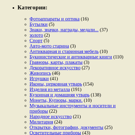
Категории:
Фотоаппараты и оптика
(16)
Бутылки
(5)
Знаки, значки, награды, медали...
(37)
золото
(2)
Спорт
(5)
Авто-мото старина
(3)
Антикварная и старинная мебель
(10)
Букинистические и антикварные книги
(110)
Гравюры, карты, плакаты
(3)
Декоративное искусство
(27)
Живопись
(46)
Игрушки
(41)
Иконы, церковная утварь
(154)
Изделия из металла
(191)
Кухонная и домашняя утварь
(138)
Монеты, Купюры, марки.
(10)
Музыкальные инструменты и носители и
приборы
(22)
Народное искусство
(21)
Милитария
(24)
Открытки, фотографии, документы
(25)
Осветительные приборы
(43)