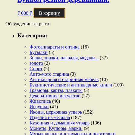
7 000
₽
В корзину
Обсуждение закрыто
Категории:
Фотоаппараты и оптика
(16)
Бутылки
(5)
Знаки, значки, награды, медали...
(37)
золото
(2)
Спорт
(5)
Авто-мото старина
(3)
Антикварная и старинная мебель
(10)
Букинистические и антикварные книги
(109)
Гравюры, карты, плакаты
(3)
Декоративное искусство
(27)
Живопись
(46)
Игрушки
(41)
Иконы, церковная утварь
(152)
Изделия из металла
(187)
Кухонная и домашняя утварь
(136)
Монеты, Купюры, марки.
(9)
Музыкальные инструменты и носители и