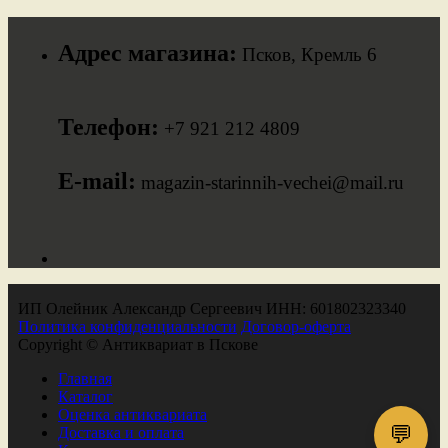
Адрес магазина:
Псков, Кремль 6
Телефон:
+7 921 212 4809
E-mail:
magazin-starinnih-vechei@mail.ru
ИП Олейник Александр Сергеевич ИНН: 601802323340
Политика конфиденциальности
Договор-оферта
Copyright © Антиквариат в Пскове
Главная
Каталог
Оценка антиквариата
💬
Доставка и оплата