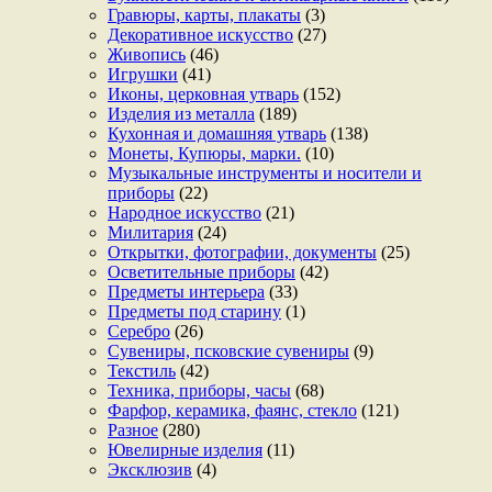
Гравюры, карты, плакаты
(3)
Декоративное искусство
(27)
Живопись
(46)
Игрушки
(41)
Иконы, церковная утварь
(152)
Изделия из металла
(189)
Кухонная и домашняя утварь
(138)
Монеты, Купюры, марки.
(10)
Музыкальные инструменты и носители и
приборы
(22)
Народное искусство
(21)
Милитария
(24)
Открытки, фотографии, документы
(25)
Осветительные приборы
(42)
Предметы интерьера
(33)
Предметы под старину
(1)
Серебро
(26)
Сувениры, псковские сувениры
(9)
Текстиль
(42)
Техника, приборы, часы
(68)
Фарфор, керамика, фаянс, стекло
(121)
Разное
(280)
Ювелирные изделия
(11)
Эксклюзив
(4)