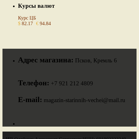
Курсы валют
Курс ЦБ
$
82.17
€
94.84
Адрес магазина:
Псков, Кремль 6
Телефон:
+7 921 212 4809
E-mail:
magazin-starinnih-vechei@mail.ru