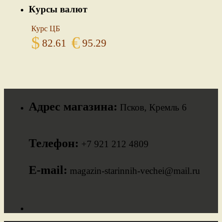
Курсы валют
Курс ЦБ
$
€
82.61
95.29
Адрес магазина:
Псков, Кремль 6
Телефон:
+7 921 212 4809
E-mail:
magazin-starinnih-vechei@mail.ru