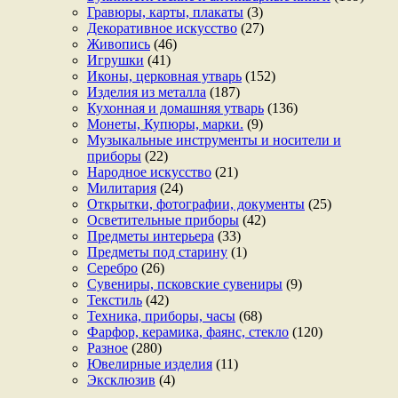
Гравюры, карты, плакаты
(3)
Декоративное искусство
(27)
Живопись
(46)
Игрушки
(41)
Иконы, церковная утварь
(152)
Изделия из металла
(187)
Кухонная и домашняя утварь
(136)
Монеты, Купюры, марки.
(9)
Музыкальные инструменты и носители и
приборы
(22)
Народное искусство
(21)
Милитария
(24)
Открытки, фотографии, документы
(25)
Осветительные приборы
(42)
Предметы интерьера
(33)
Предметы под старину
(1)
Серебро
(26)
Сувениры, псковские сувениры
(9)
Текстиль
(42)
Техника, приборы, часы
(68)
Фарфор, керамика, фаянс, стекло
(120)
Разное
(280)
Ювелирные изделия
(11)
Эксклюзив
(4)